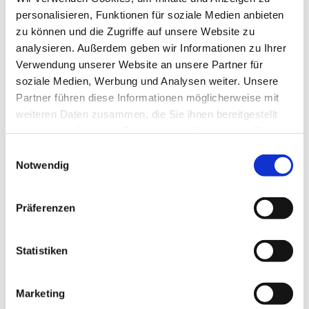
Saarbrücken
personalisieren, Funktionen für soziale Medien anbieten
zu können und die Zugriffe auf unsere Website zu
Studium der Psychologie
an den Universitäten
Leipzig, Virginia / USA und Trier
analysieren. Außerdem geben wir Informationen zu Ihrer
Verwendung unserer Website an unsere Partner für
Promotion
zum Ph.D. (Doctor of Philosophy) im
soziale Medien, Werbung und Analysen weiter. Unsere
Bereich Neurowissenschaften an der Universität
Partner führen diese Informationen möglicherweise mit
Bergen / Norwegen
weiteren Daten zusammen, die Sie ihnen bereitgestellt
Dozentin
und
wissenschaftliche Tätigkeit
im Bereich
haben oder die sie im Rahmen Ihrer Nutzung der Dienste
Psycholinguistik an der Universität Konstanz
gesammelt haben.
Einwilligungsauswahl
Notwendig
5-jährige Weiterbildung zur Psychologischen
Psychotherapeutin
mit Fachkunde in
Verhaltenstherapie am Institut für Aus- und
Präferenzen
Weiterbildung in klinischer Verhaltenstherapie und
Verhaltensmedizin (IVV e.V.), Approbation
Statistiken
Klinisch-psychologische Tätigkeiten
(Einzel- und
Gruppentherapie) in den psychosomatischen
Fachkliniken MediClin St. Wendel, MediClin Blieskastel
Marketing
und Median Berus, schwerpunktmäßige Behandlungen
von Tinnitus, Depression